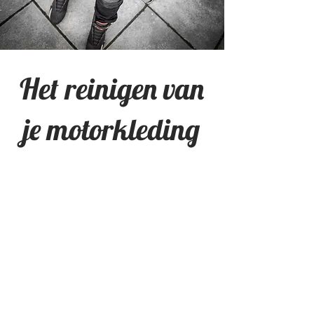
Het reinigen van
je motorkleding
Het wassen van je
motorjeans
Haal alle protectiestukken uit je
motor jeans (heup en knie). Keer
de broek binnenstebuiten. sluit
alle klitteband, gulp en knoop. Je