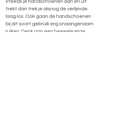
steeds je handschoenen aan en uit 
trekt dan trek je alsnog de verlijmde 
laag los. Ook gaan de handschoenen 
bij dit soort gebruik erg onaangenaam 
ruiken. Denk aan een heeeele erge 
zweetvoeten geur…..niet fijn.
Er zijn talloze (goede) merken 
motorhandschoenen op de markt. 
Denk bijvoorbeeld aan merken zoals 
Furygan, Rusty Stitches, Richa, 
Dainese, Ixon, Held, Halvarssons en 
Claw. Al deze handschoenen hebben 
een andere pasvorm. Lange, korte, 
dikke, dunne vingers, noem maar op. 
Koop dus niet zomaar een paar 
handschoenen. Geef aan waarvoor je 
het wilt gebruiken, wat je verwacht 
van de handschoenen en 